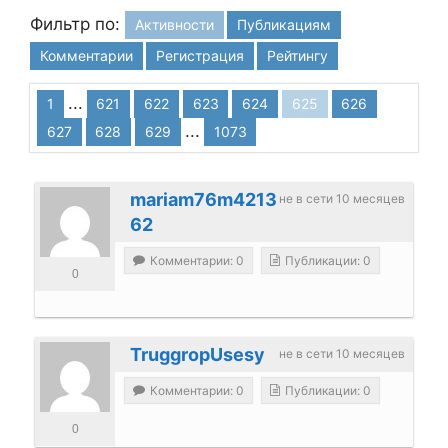
Фильтр по:
Активности
Публикациям
Комментарии
Регистрация
Рейтингу
...
1
621
622
623
624
625
626
...
627
628
629
1073
mariam76m4213
не в сети 10 месяцев
62
Комментарии: 0
Публикации: 0
0
TruggropUsesy
не в сети 10 месяцев
Комментарии: 0
Публикации: 0
0