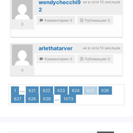
wendychecchi9
не в сети 10 месяцев
2
Комментарии: 0
Публикации: 0
0
arlethatarver
не в сети 10 месяцев
Комментарии: 0
Публикации: 0
0
...
1
621
622
623
624
625
626
...
627
628
629
1073