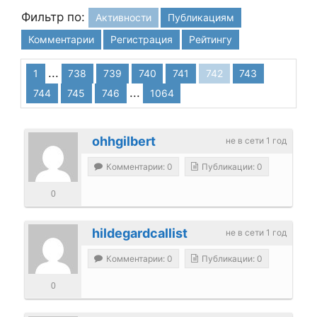
Фильтр по:
Активности
Публикациям
Комментарии
Регистрация
Рейтингу
...
1
738
739
740
741
742
743
...
744
745
746
1064
ohhgilbert
не в сети 1 год
Комментарии: 0
Публикации: 0
0
hildegardcallist
не в сети 1 год
Комментарии: 0
Публикации: 0
0