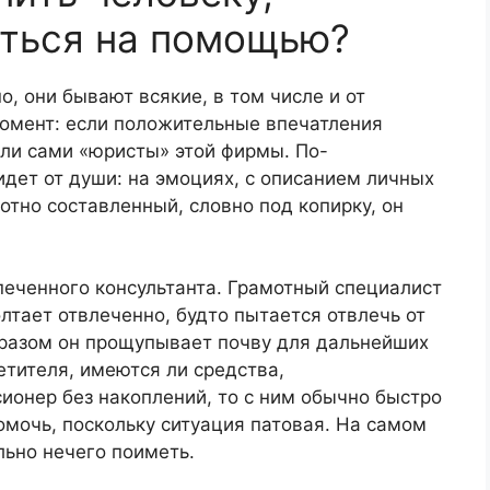
ться на помощью?
о, они бывают всякие, в том числе и от
момент: если положительные впечатления
сали сами «юристы» этой фирмы. По-
дет от души: на эмоциях, с описанием личных
отно составленный, словно под копирку, он
печенного консультанта. Грамотный специалист
олтает отвлеченно, будто пытается отвлечь от
бразом он прощупывает почву для дальнейших
етителя, имеются ли средства,
сионер без накоплений, то с ним обычно быстро
омочь, поскольку ситуация патовая. На самом
ально нечего поиметь.