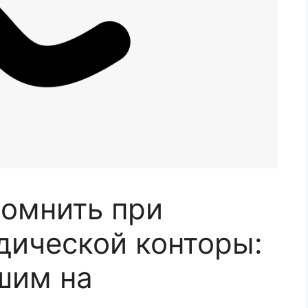
помнить при
ической конторы:
шим на