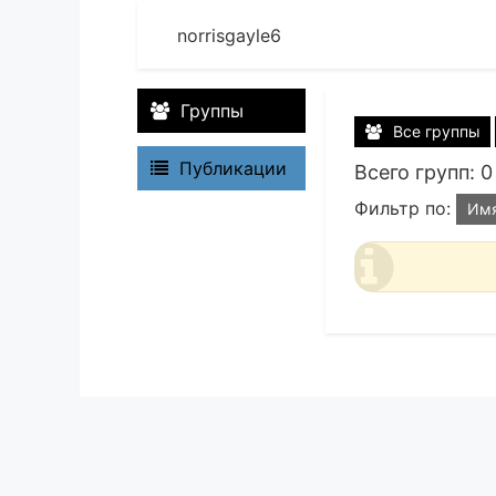
norrisgayle6
Группы
Все группы
Публикации
Всего групп: 0
Фильтр по:
Им