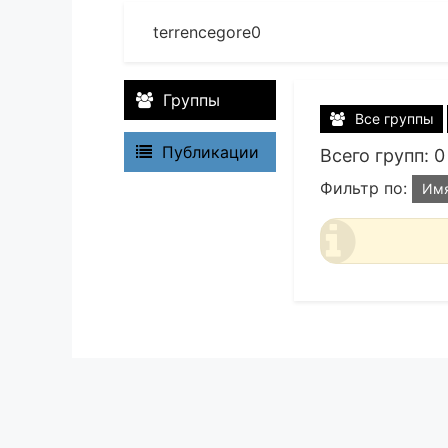
terrencegore0
Группы
Все группы
Публикации
Всего групп: 0
Фильтр по:
Им