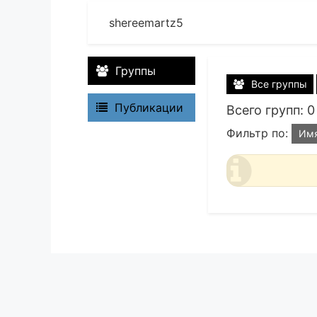
shereemartz5
Группы
Все группы
Публикации
Всего групп: 0
Фильтр по:
Им