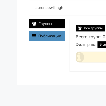
laurencewillingh
Группы
Все группы
Публикации
Всего групп: 0
Фильтр по:
Им