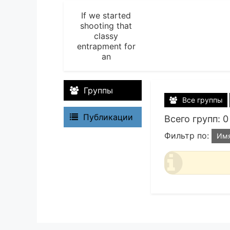
If we started
shooting that
classy
entrapment for
an
Группы
Все группы
Публикации
Всего групп: 0
Фильтр по:
Им