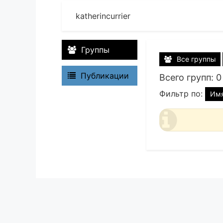
katherincurrier
Группы
Все группы
Публикации
Всего групп: 0
Фильтр по:
Им