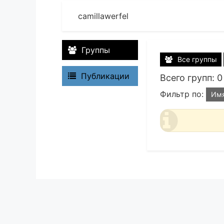
camillawerfel
Группы
Все группы
Публикации
Всего групп: 0
Фильтр по:
Им