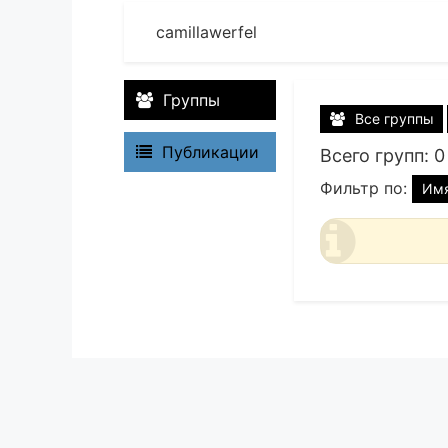
camillawerfel
Группы
Все группы
Публикации
Всего групп: 0
Фильтр по:
Им