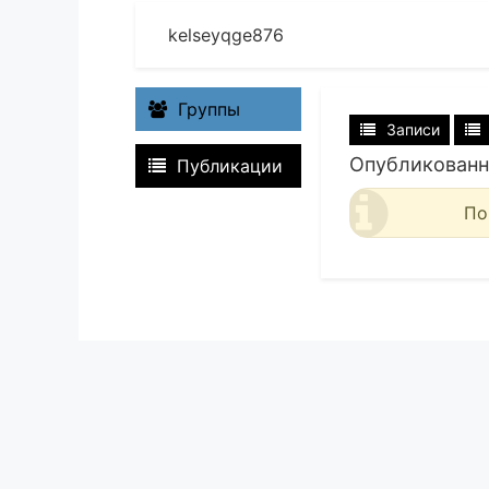
kelseyqge876
Группы
Записи
Опубликованн
Публикации
По