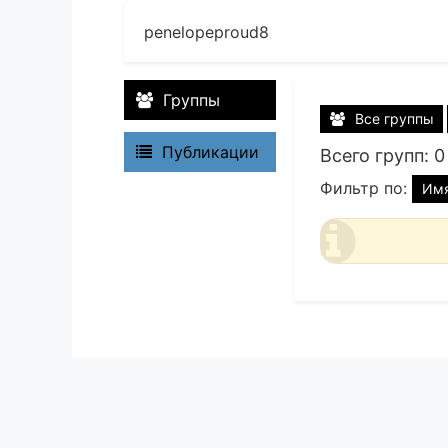
penelopeproud8
Группы
Все группы
Публикации
Всего групп: 0
Фильтр по:
Им