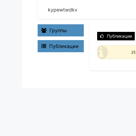
kypewtwdkv
Группы
Публикации
Публикации
И