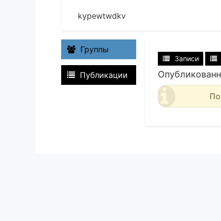
kypewtwdkv
Группы
Записи
Опубликованн
Публикации
По