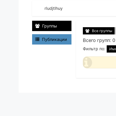
rludjtlhuy
Группы
Все группы
Публикации
Всего групп: 0
Фильтр по:
Им