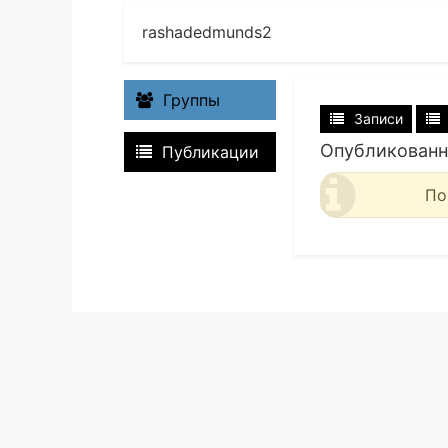
rashadedmunds2
Группы
Записи
Опубликованн
Публикации
По