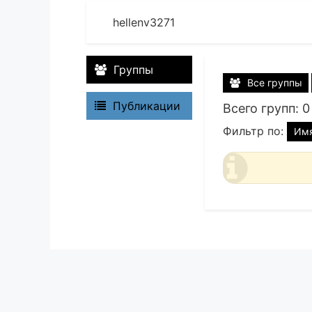
hellenv3271
Группы
Все группы
Публикации
Всего групп: 0
Фильтр по:
Им