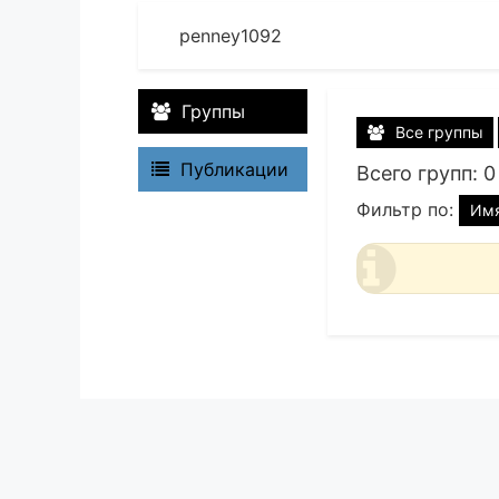
penney1092
Группы
Все группы
Публикации
Всего групп: 0
Фильтр по:
Им