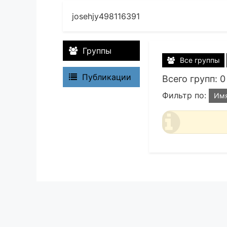
josehjy498116391
Группы
Все группы
Публикации
Всего групп: 0
Фильтр по:
Им