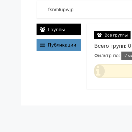
fsnmlupwjp
Группы
Все группы
Публикации
Всего групп: 0
Фильтр по:
Им