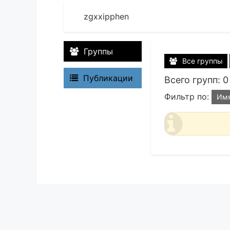
zgxxipphen
Группы
Все группы
Публикации
Всего групп: 0
Фильтр по:
Им