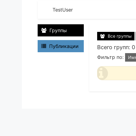
TestUser
Группы
Все группы
Публикации
Всего групп: 0
Фильтр по:
Им