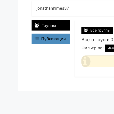
jonathanhimes37
Группы
Все группы
Публикации
Всего групп: 0
Фильтр по:
Им