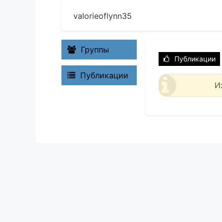
valorieoflynn35
Группы
Публикации
Публикации
И