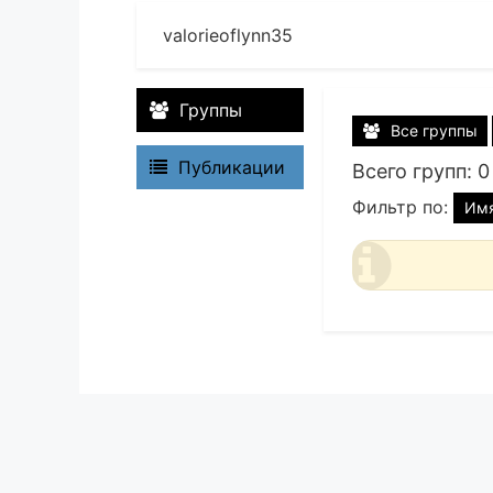
valorieoflynn35
Группы
Все группы
Публикации
Всего групп: 0
Фильтр по:
Им