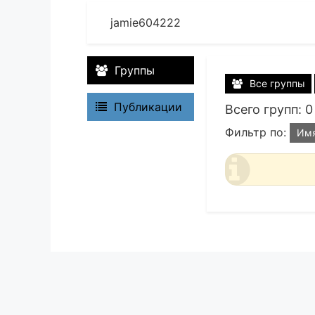
jamie604222
Группы
Все группы
Публикации
Всего групп: 0
Фильтр по:
Им