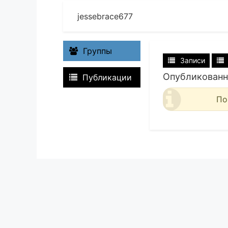
jessebrace677
Группы
Записи
Опубликованн
Публикации
По