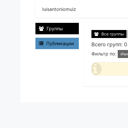
luisantoniomuiz
Группы
Все группы
Публикации
Всего групп: 0
Фильтр по:
Им