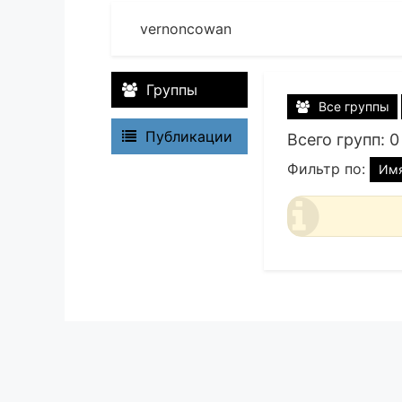
vernoncowan
Группы
Все группы
Публикации
Всего групп: 0
Фильтр по:
Им