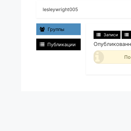
lesleywright005
Группы
Записи
Опубликованн
Публикации
По