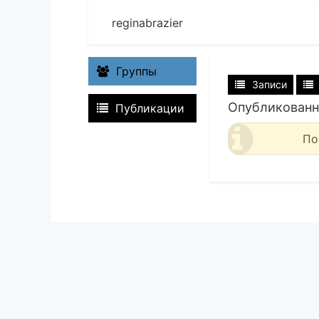
reginabrazier
Группы
Записи
Опубликованн
Публикации
По