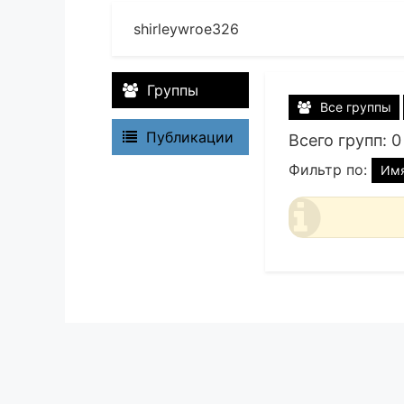
shirleywroe326
Группы
Все группы
Публикации
Всего групп: 0
Фильтр по:
Им