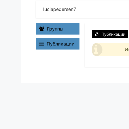
luciapedersen7
Группы
Публикации
Публикации
И