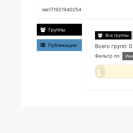
lee171921940254
Группы
Все группы
Публикации
Всего групп: 0
Фильтр по:
Им