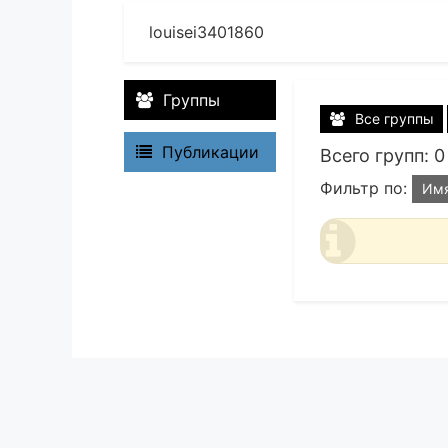
louisei3401860
Группы
Все группы
Публикации
Всего групп: 0
Фильтр по:
Им