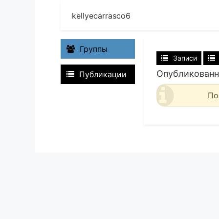
kellyecarrasco6
Группы
Записи
Опубликованн
Публикации
По